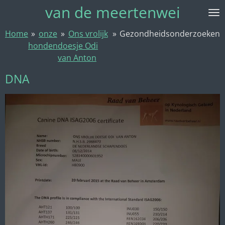
van de meertenwei
Ga
direct
Home
»
onze
»
Ons vrolijk
»
Gezondheidsonderzoeken
naar
honden
doesje Odi
de
van Anton
hoofdinhoud
DNA