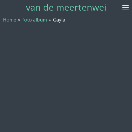
van de meertenwei
Ga
direct
Home
»
foto album
»
Gayla
naar
de
hoofdinhoud