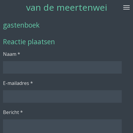
van de meertenwei
Ga
direct
naar
gastenboek
de
hoofdinhoud
Reactie plaatsen
Naam *
E-mailadres *
Bericht *